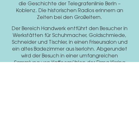
die Geschichte der Telegrafenlinie Berln –
Koblenz. Die historischen Radios erinnern an
Zeiten bei den Großeltern.
Der Bereich Handwerk entführt den Besucher in
Werkstätten für Schuhmacher, Goldschmiede,
Schneider und Tischler, in einen Friseursalon und
ein altes Badezimmer aus Iserlohn. Abgerundet
wird der Besuch in einer umfangreichen
Sammlung von Kaffeemühlen der Firma Kissing
und Möllmann.
Postgesc
Handwer
Handwer
hichte
k
k
„Von Kopf
„Vom
Von
historischen
bis Fuß“
Keller bis
Briefen,
zum
Erleben Sie
Stempeln
einen
Dach“
und
Friseursalon
Erleben Sie
Postkutschen
der 50er
traditionelle
bis zu
Jahre,
Werkstätten