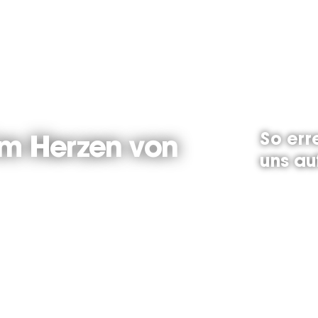
So err
im Herzen von
uns au