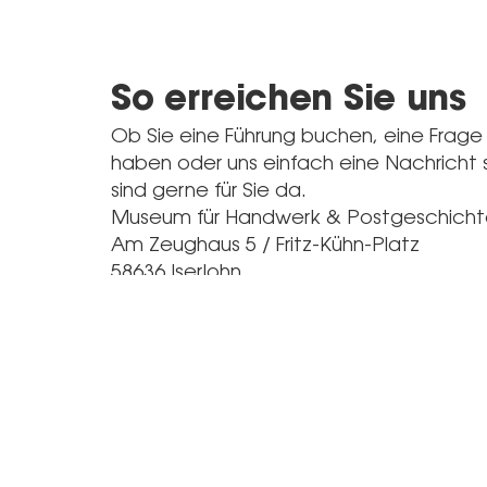
So erreichen Sie uns
Ob Sie eine Führung buchen, eine Frage
haben oder uns einfach eine Nachricht
sind gerne für Sie da.
Museum für Handwerk & Postgeschich
Am Zeughaus 5 / Fritz-Kühn-Platz
58636 Iserlohn
Telefon
0151 – 201 250 59 (Frau Hilke Müsse)
E-Mail
museum@fim-iserlohn.de